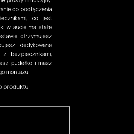
 prosty i intuicyjny.
zanie do podłączenia
ecznikami, co jest
zki w aucie ma stałe
zestawie otrzymujesz
bujesz: dedykowane
k z bezpiecznikami,
rasz pudełko i masz
go montażu.
o produktu: