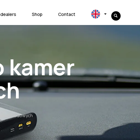
 dealers
Shop
Contact
o kamer
ch
 samochodowych