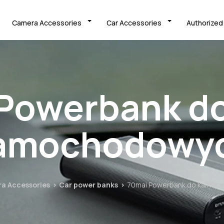
Camera Accessories
Car Accessories
Authorized
Powerbank d
amochodowy
a Accessories
Car power banks
70mai Powerbank do kamer