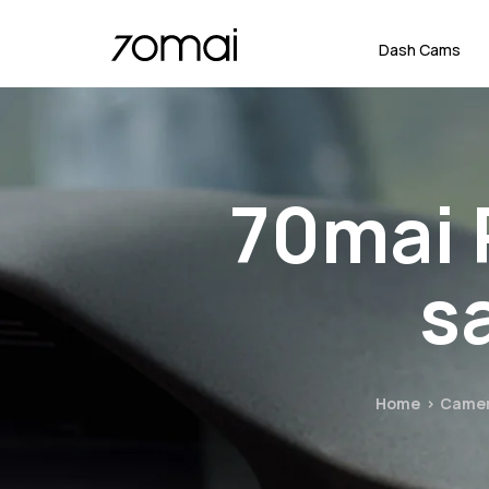
Dash Cams
70mai 
s
Home
Camer