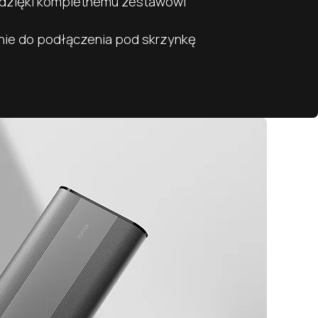
a dzięki kompletnemu zestawowi
nie do podłączenia pod skrzynkę