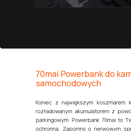
70mai Powerbank do ka
samochodowych
Koniec z największym koszmarem 
rozładowanym akumulatorem z powo
parkingowym. Powerbank 70mai to Tw
ochronna. Zapomnij o nerwowym spr