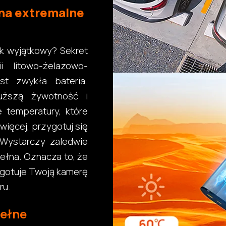
na extremalne
ak wyjątkowy? Sekret
i litowo-żelazowo-
st zwykła bateria.
łuższą żywotność i
 temperatury, które
więcej, przygotuj się
 Wystarczy zaledwie
ełna. Oznacza to, że
ygotuje Twoją kamerę
ru.
pełne