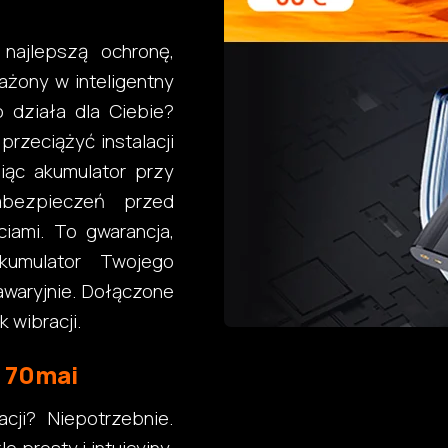
najlepszą ochronę,
żony w inteligentny
o działa dla Ciebie?
przeciążyć instalacji
niąc akumulator przy
abezpieczeń przed
iami. To gwarancja,
kumulator Twojego
awaryjnie. Dołączone
 wibracji.
 70mai
cji? Niepotrzebnie.