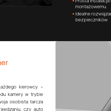
Prosta instalacj
montażowemu.
Idealne rozwiąza
bezpieczników.
mer
każdego kierowcy –
du kamery w trybie
oja osobista tarcza
awdzaniu, czy auto