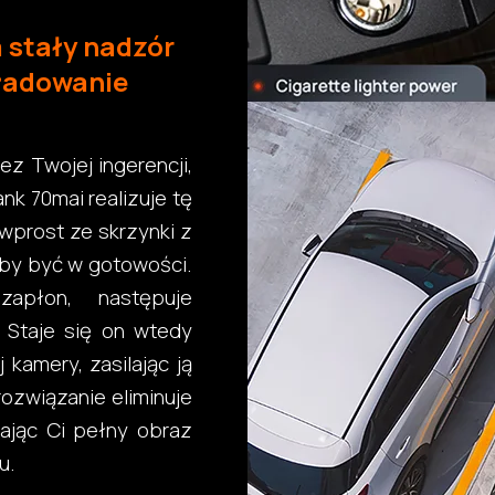
 stały nadzór
ładowanie
z Twojej ingerencji,
k 70mai realizuje tę
 wprost ze skrzynki z
 by być w gotowości.
płon, następuje
 Staje się on wtedy
kamery, zasilając ją
rozwiązanie eliminuje
dając Ci pełny obraz
u.