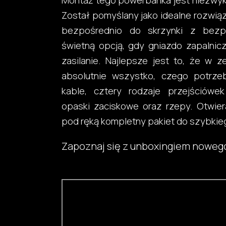
Montaż tego powerbanka jest niezwykle
Został pomyślany jako idealne rozwią
bezpośrednio do skrzynki z bezpi
świetną opcją, gdy gniazdo zapalnic
zasilanie. Najlepsze jest to, że w 
absolutnie wszystko, czego potrze
kable, cztery rodzaje przejściówe
opaski zaciskowe oraz rzepy. Otwie
pod ręką kompletny pakiet do szybkie
Zapoznaj się z unboxingiem noweg