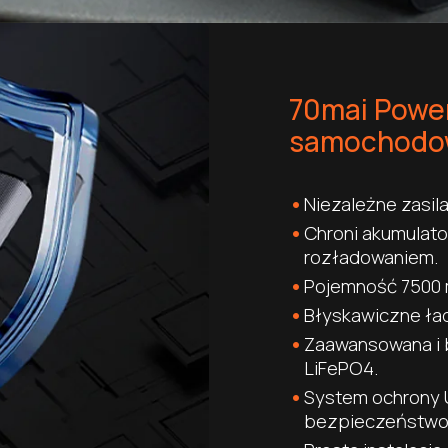
70mai Powe
samochodo
Niezależne zasil
Chroni akumulat
rozładowaniem.
Pojemność 7500 
Błyskawiczne ład
Zaawansowana i b
LiFePO4.
System ochrony U
bezpieczeństwo