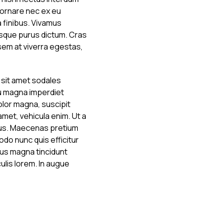
c ornare nec ex eu
a finibus. Vivamus
tesque purus dictum. Cras
 sem at viverra egestas,
i sit amet sodales
 eu magna imperdiet
olor magna, suscipit
amet, vehicula enim. Ut a
pus. Maecenas pretium
do nunc quis efficitur
isus magna tincidunt
ulis lorem. In augue