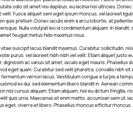
ate odio sit amet nisi dapibus, eu lacinia nisi ultricies. Done
nt velit. Fusce aliquet sem eget ipsum rhoncus, vel laoreet ligul
en quis pretium. Donec iaculis enim a arcu lobortis, at pellen
erisque. Nulla volutpat leo id condimentum aliquam. In blandit,
it amet feugiat metus felis maximus risus.
 vitae suscipit lacus blandit maximus. Curabitur sollicitudin, nis
tie purus, vel laoreet nibh nibh vel velit. Etiam aliquet justo
, dignissim ac varius sit amet, iaculis eget mauris. Phasellus d
d eget quam. Curabitur sed velit pharetra, convallis nibh sit 
 fermentum vel non lacus. Vestibulum congue a turpis a tem
euismod ex dui, sed elementum libero blandit in. Aenean commo
on nisl cursus aliquam. Etiam aliquam, nisl eu dictum fringilla, r
velit quis urna. Maecenas et enim mattis, accumsan sem ut, iac
s eget, viverra et libero. Phasellus rhoncus efficitur rhoncus.