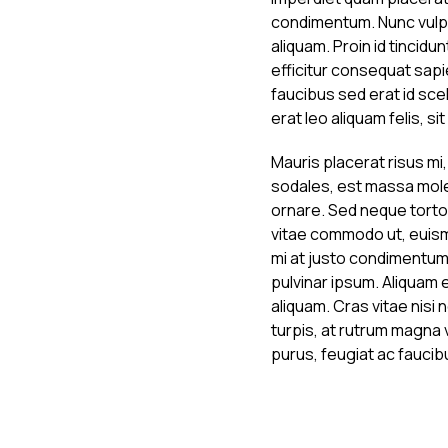
condimentum. Nunc vulput
aliquam. Proin id tincidu
efficitur consequat sapi
faucibus sed erat id scel
erat leo aliquam felis, s
Mauris placerat risus mi,
sodales, est massa moles
ornare. Sed neque tortor
vitae commodo ut, euismo
mi at justo condimentum
pulvinar ipsum. Aliquam 
aliquam. Cras vitae nisi n
turpis, at rutrum magna 
purus, feugiat ac faucibu