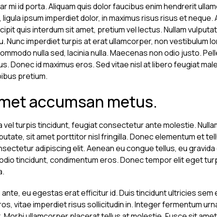
 mi id porta. Aliquam quis dolor faucibus enim hendrerit ullam
, ligula ipsum imperdiet dolor, in maximus risus risus et neque. 
pit quis interdum sit amet, pretium vel lectus. Nullam vulputat
u. Nunc imperdiet turpis at erat ullamcorper, non vestibulum l
ommodo nulla sed, lacinia nulla. Maecenas non odio justo. P
 Donec id maximus eros. Sed vitae nisl at libero feugiat male
pibus pretium.
 amet accumsan metus.
 vel turpis tincidunt, feugiat consectetur ante molestie. Nullam
lputate, sit amet porttitor nisl fringilla. Donec elementum et tel
nsectetur adipiscing elit. Aenean eu congue tellus, eu gravid
 odio tincidunt, condimentum eros. Donec tempor elit eget turp
a.
ante, eu egestas erat efficitur id. Duis tincidunt ultricies sem
os, vitae imperdiet risus sollicitudin in. Integer fermentum urn
 Morbi ullamcorper placerat tellus at molestie. Fusce sit amet 