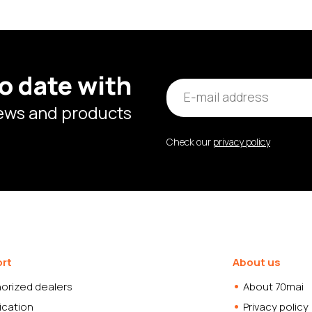
o date with
news and products
Check our
privacy policy
rt
About us
orized dealers
About 70mai
ication
Privacy policy