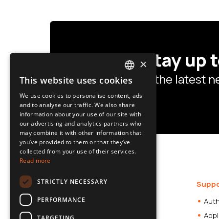
Stay up t
×
the latest 
This website uses cookies
POLISH
We use cookies to personalise content, ads
SLOVAK
and to analyse our traffic. We also share
information about your use of our site with
ENGLISH
our advertising and analytics partners who
may combine it with other information that
CZECH
you’ve provided to them or that they’ve
collected from your use of their services.
Read more
STRICTLY NECESSARY
Offer
Suppo
PERFORMANCE
Car Accessories
Auth
Dash Cams
Appl
TARGETING