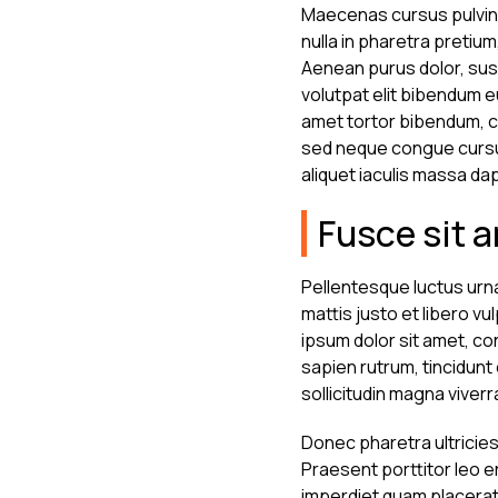
Maecenas cursus pulvinar
nulla in pharetra pretium
Aenean purus dolor, susci
volutpat elit bibendum e
amet tortor bibendum, c
sed neque congue cursus.
aliquet iaculis massa da
Fusce sit
Pellentesque luctus urna
mattis justo et libero vu
ipsum dolor sit amet, co
sapien rutrum, tincidunt
sollicitudin magna viverr
Donec pharetra ultricies 
Praesent porttitor leo er
imperdiet quam placerat.