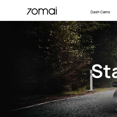
Dash Cams
St