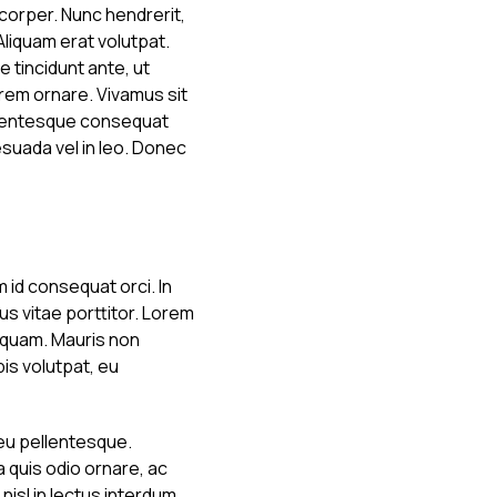
corper. Nunc hendrerit,
Aliquam erat volutpat.
e tincidunt ante, ut
orem ornare. Vivamus sit
ellentesque consequat
suada vel in leo. Donec
 id consequat orci. In
lus vitae porttitor. Lorem
a quam. Mauris non
is volutpat, eu
 eu pellentesque.
a quis odio ornare, ac
nisl in lectus interdum