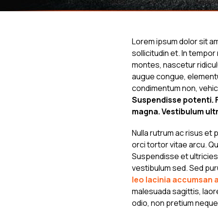
Lorem ipsum dolor sit am
sollicitudin et. In temp
montes, nascetur ridicul
augue congue, elementum
condimentum non, vehic
Suspendisse potenti. Fu
magna. Vestibulum ultr
Nulla rutrum ac risus et
orci tortor vitae arcu. Q
Suspendisse et ultricies
vestibulum sed. Sed puru
leo lacinia accumsan a
malesuada sagittis, laor
odio, non pretium neque.