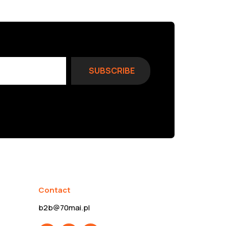
Contact
b2b@70mai.pl