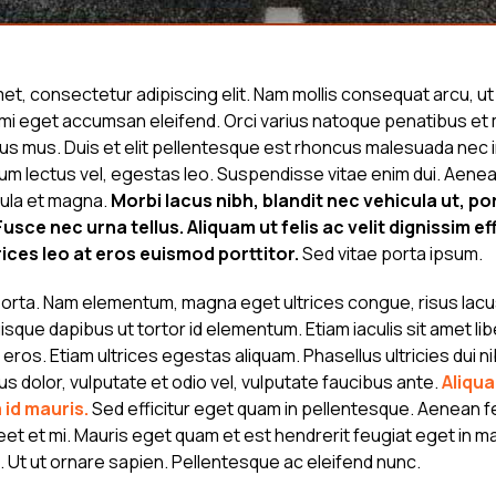
et, consectetur adipiscing elit. Nam mollis consequat arcu, u
or mi eget accumsan eleifend. Orci varius natoque penatibus et 
us mus. Duis et elit pellentesque est rhoncus malesuada nec i
 lectus vel, egestas leo. Suspendisse vitae enim dui. Aenean 
ula et magna.
Morbi lacus nibh, blandit nec vehicula ut, po
sce nec urna tellus. Aliquam ut felis ac velit dignissim eff
ices leo at eros euismod porttitor.
Sed vitae porta ipsum.
 porta. Nam elementum, magna eget ultrices congue, risus lacus
uisque dapibus ut tortor id elementum. Etiam iaculis sit amet lib
 eros. Etiam ultrices egestas aliquam. Phasellus ultricies dui
s dolor, vulputate et odio vel, vulputate faucibus ante.
Aliqua
 id mauris.
Sed efficitur eget quam in pellentesque. Aenean f
eet et mi. Mauris eget quam et est hendrerit feugiat eget in m
 Ut ut ornare sapien. Pellentesque ac eleifend nunc.