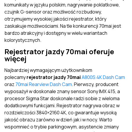
komunikaty w języku polskim, nagrywanie poklatkowe,
czujnik G-sensor oraz możliwość rozbudowy,
otrzymujemy wysokiej jakości rejestrator, który
zaskakuje możliwościami. Na tle konkurencji 70mai jest
bardzo atrakcyjny i dostępny w wielu wariantach
kolorystycznych.
Rejestrator jazdy 70mai oferuje
więcej
Najbardziej wymagającym użytkownikom
polecamy
rejestrator jazdy 70mai
A800S 4K Dash Cam
oraz
70mai Rearview Dash Cam
. Pierwszy, producent
wyposażył w doskonale znany sensor Sony IMX 415, a
procesor Sigma Star doskonale radzi sobie z wieloma
dodatkowymi funkcjami. Rejestrator nagrywa obraz w
rozdzielczości 3840×2160 4K, co gwarantuje wysoką
jakość obrazu zarówno w dzień jak i w nocy. Warto
wspomnieć o trybie parkingowym, asystencie zmiany