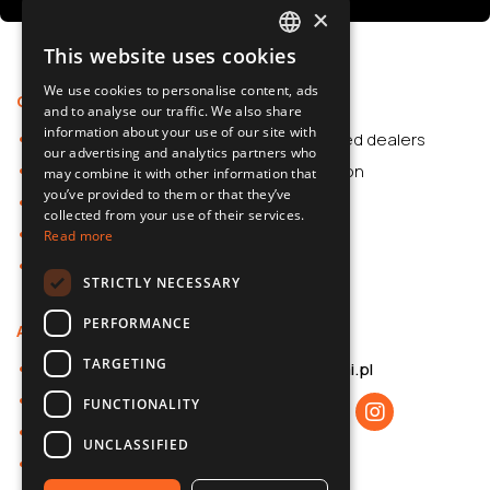
×
This website uses cookies
POLISH
We use cookies to personalise content, ads
Offer
Support
SLOVAK
and to analyse our traffic. We also share
information about your use of our site with
Car Accessories
Authorized dealers
ENGLISH
our advertising and analytics partners who
Dash Cams
Application
may combine it with other information that
CZECH
you’ve provided to them or that they’ve
Car Accessories
collected from your use of their services.
Dash Cams
Read more
Shop
STRICTLY NECESSARY
PERFORMANCE
About us
Contact
TARGETING
About 70mai
b2b@70mai.pl
Privacy policy
FUNCTIONALITY
B2B cooperation
UNCLASSIFIED
Contact