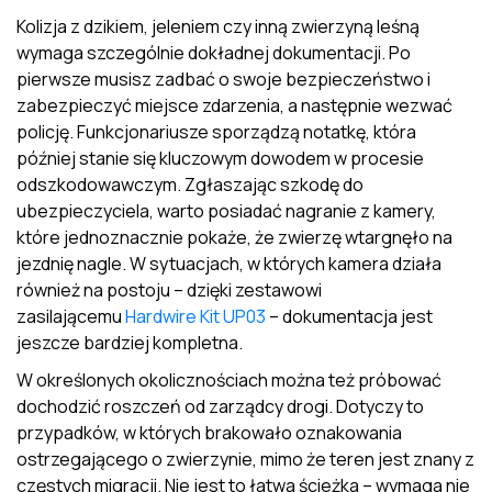
Kolizja z dzikiem, jeleniem czy inną zwierzyną leśną
wymaga szczególnie dokładnej dokumentacji. Po
pierwsze musisz zadbać o swoje bezpieczeństwo i
zabezpieczyć miejsce zdarzenia, a następnie wezwać
policję. Funkcjonariusze sporządzą notatkę, która
później stanie się kluczowym dowodem w procesie
odszkodowawczym. Zgłaszając szkodę do
ubezpieczyciela, warto posiadać nagranie z kamery,
które jednoznacznie pokaże, że zwierzę wtargnęło na
jezdnię nagle. W sytuacjach, w których kamera działa
również na postoju – dzięki zestawowi
zasilającemu
Hardwire Kit UP03
– dokumentacja jest
jeszcze bardziej kompletna.
W określonych okolicznościach można też próbować
dochodzić roszczeń od zarządcy drogi. Dotyczy to
przypadków, w których brakowało oznakowania
ostrzegającego o zwierzynie, mimo że teren jest znany z
częstych migracji. Nie jest to łatwa ścieżka – wymaga nie