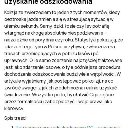
uzyskanie odszkodowania
Kolizja ze zwierzęciem to jeden z tych momentów, kiedy
beztroska jazda zmienia się w stresującą sytuację w
ułamku sekundy. Sarny, dziki, łosie czy lisy potrafią
wtargnąć na drogę absolutnie niespodziewanie –
niezależnie od pory dnia czy roku. Statystyki pokazują, że
zdarzeń tego typu w Polsce przybywa, zwłaszcza na
trasach przebiegających w pobliżu lasów i pól
uprawnych. O ile samo zderzenie najczęściej traktowane
jest jako zdarzenie losowe, o tyle późniejsza procedura
dochodzenia odszkodowania budzi wiele wątpliwości. W
artykule wyjaśniamy, jak postępować po kolizji, na co
zwrócić uwagę i z jakich źródeł można realnie uzyskać
świadczenie. Wszystko po to, by ułatwić Ci przejście
przez formalności i zabezpieczyć Twoje prawa jako
kierowcy.
Spis treści:
Potrącenie sarny odszkodowanie OC – jakie masz