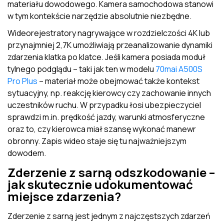
materiału dowodowego. Kamera samochodowa stanowi
w tym kontekście narzędzie absolutnie niezbędne.
Wideorejestratory nagrywające w rozdzielczości 4K lub
przynajmniej 2,7K umożliwiają przeanalizowanie dynamiki
zdarzenia klatka po klatce. Jeśli kamera posiada moduł
tylnego podglądu – taki jak ten w modelu
70mai A500S
Pro Plus
– materiał może obejmować także kontekst
sytuacyjny, np. reakcję kierowcy czy zachowanie innych
uczestników ruchu. W przypadku łosi ubezpieczyciel
sprawdzi m.in. prędkość jazdy, warunki atmosferyczne
oraz to, czy kierowca miał szansę wykonać manewr
obronny. Zapis wideo staje się tu najważniejszym
dowodem.
Zderzenie z sarną odszkodowanie –
jak skutecznie udokumentować
miejsce zdarzenia?
Zderzenie z sarną jest jednym z najczęstszych zdarzeń