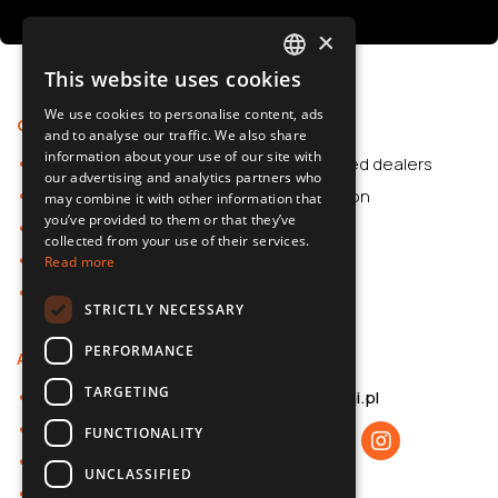
×
This website uses cookies
POLISH
We use cookies to personalise content, ads
Offer
Support
SLOVAK
and to analyse our traffic. We also share
information about your use of our site with
Car Accessories
Authorized dealers
ENGLISH
our advertising and analytics partners who
Dash Cams
Application
may combine it with other information that
CZECH
you’ve provided to them or that they’ve
Car Accessories
collected from your use of their services.
Dash Cams
Read more
Shop
STRICTLY NECESSARY
PERFORMANCE
About us
Contact
TARGETING
About 70mai
b2b@70mai.pl
Privacy policy
FUNCTIONALITY
B2B cooperation
UNCLASSIFIED
Contact