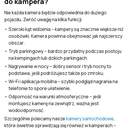
do kampera?
Nie każda kamera będzie odpowiednia do dużego
pojazdu. Zwróć uwagę na kilka funkcji:
Szeroki kąt widzenia – kampery są znacznie większe niż
osobówki. Kamera powinna obejmować jak najszerszy
obszar.
Tryb parkingowy – bardzo przydatny podczas postoju
na kempingach lub dzikich parkingach.
Nagrywanie w nocy – dobry sensor i tryb nocny to
podstawa, jeśli podróżujesz także po zmroku.
Wi-Fi i aplikacja mobilna – szybki podgląd nagrania na
telefonie to spore ułatwienie.
Odporność na warunki atmosferyczne – jeśli
montujesz kamerę na zewnątrz, ważna jest
wodoodporność.
Szczególnie polecamy nasze
kamery samochodowe
,
które świetnie sprawdzają się również w kamperach –