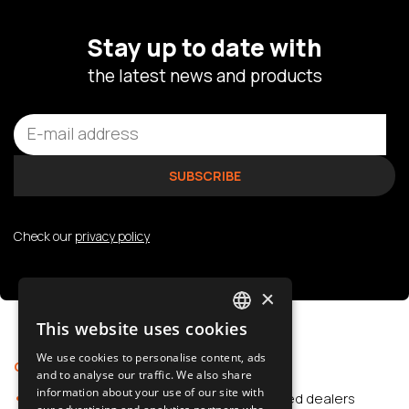
Stay up to date with
the latest news and products
Check our
privacy policy
×
This website uses cookies
POLISH
We use cookies to personalise content, ads
Offer
Support
SLOVAK
and to analyse our traffic. We also share
information about your use of our site with
Car Accessories
Authorized dealers
ENGLISH