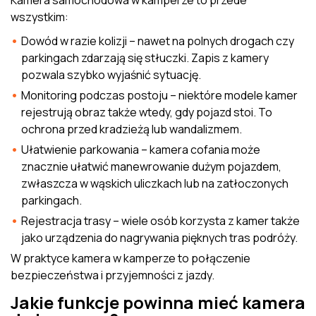
Kamera samochodowa w kamperze to przede
wszystkim:
Dowód w razie kolizji – nawet na polnych drogach czy
parkingach zdarzają się stłuczki. Zapis z kamery
pozwala szybko wyjaśnić sytuację.
Monitoring podczas postoju – niektóre modele kamer
rejestrują obraz także wtedy, gdy pojazd stoi. To
ochrona przed kradzieżą lub wandalizmem.
Ułatwienie parkowania – kamera cofania może
znacznie ułatwić manewrowanie dużym pojazdem,
zwłaszcza w wąskich uliczkach lub na zatłoczonych
parkingach.
Rejestracja trasy – wiele osób korzysta z kamer także
jako urządzenia do nagrywania pięknych tras podróży.
W praktyce kamera w kamperze to połączenie
bezpieczeństwa i przyjemności z jazdy.
Jakie funkcje powinna mieć kamera