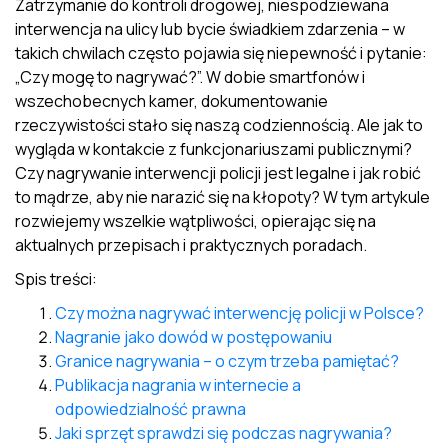
Zatrzymanie do kontroli drogowej, niespodziewana
interwencja na ulicy lub bycie świadkiem zdarzenia – w
takich chwilach często pojawia się niepewność i pytanie:
„Czy mogę to nagrywać?”. W dobie smartfonów i
wszechobecnych kamer, dokumentowanie
rzeczywistości stało się naszą codziennością. Ale jak to
wygląda w kontakcie z funkcjonariuszami publicznymi?
Czy nagrywanie interwencji policji jest legalne i jak robić
to mądrze, aby nie narazić się na kłopoty? W tym artykule
rozwiejemy wszelkie wątpliwości, opierając się na
aktualnych przepisach i praktycznych poradach.
Spis treści:
Czy można nagrywać interwencję policji w Polsce?
Nagranie jako dowód w postępowaniu
Granice nagrywania – o czym trzeba pamiętać?
Publikacja nagrania w internecie a
odpowiedzialność prawna
Jaki sprzęt sprawdzi się podczas nagrywania?