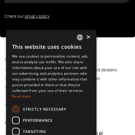
Check our
privacy policy
×
This website uses cookies
POLISH
We use cookies to personalise content, ads
Offer
Support
SLOVAK
and to analyse our traffic. We also share
information about your use of our site with
Car Accessories
Authorized dealers
ENGLISH
our advertising and analytics partners who
Dash Cams
Application
may combine it with other information that
CZECH
you’ve provided to them or that they’ve
Car Accessories
collected from your use of their services.
Dash Cams
Read more
Shop
STRICTLY NECESSARY
PERFORMANCE
About us
Contact
TARGETING
About 70mai
b2b@70mai.pl