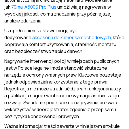
automatyczną archiwizację materiału. Modele takie
jak
70mai A500S Pro Plus
umożliwiają nagrywanie w
wysokiej jakości, co ma znaczenie przy późniejszej
analizie zdarzenia.
Uzupełnieniem zestawu mogą być
dedykowane
akcesoria do kamer samochodowych
, które
poprawiają komfort użytkowania, stabilność montażu
oraz bezpieczeństwo zapisu danych.
Nagrywanie interwencji policji w miejscach publicznych
jest w Polsce legalne i może stanowić skuteczne
narzędzie ochrony własnych praw. Kluczowe pozostaje
jednak odpowiedzialne korzystanie z tego prawa.
Rejestracja nie może utrudniać działań funkcjonariuszy,
a publikacja nagrań w internecie wymaga anonimizacji i
rozwagi. Świadome podejście do nagrywania pozwala
wykorzystać wideorejestrator zgodnie z przepisami i
bez ryzyka konsekwencji prawnych.
Ważna informacja: treści zawarte w niniejszym artykule